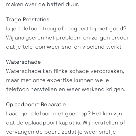
maken over de batterijduur.
Pixel 6 Pro
Pixel 5a 5G
GLUOG, G8VOU
N/A
Trage Prestaties
Is je telefoon traag of reageert hij niet goed?
Wij analyseren het probleem en zorgen ervoor
dat je telefoon weer snel en vloeiend werkt.
Waterschade
Waterschade kan flinke schade veroorzaken,
maar met onze expertise kunnen we je
Pixel 4a 5G
Pixel 5
GD1YQ, G025I
GD1YQ, GTT9Q
telefoon herstellen en weer werkend krijgen.
Oplaadpoort Reparatie
Laadt je telefoon niet goed op? Het kan zijn
dat de oplaadpoort kapot is. Wij herstellen of
vervangen de poort, zodat je weer snel je