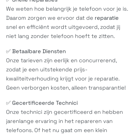
GKWS6, G9BQD
GC3VE, G1MNW
We weten hoe belangrijk je telefoon voor je is.
Daarom zorgen we ervoor dat de
reparatie
snel en efficiënt wordt uitgevoerd, zodat jij
niet lang zonder telefoon hoeft te zitten.
✅
Betaalbare Diensten
Onze tarieven zijn eerlijk en concurrerend,
Pixel 7a
Pixel Fold
zodat je een uitstekende prijs-
GWKK3, GHL1X,...
G9FPL
kwaliteitverhouding krijgt voor je reparatie.
Geen verborgen kosten, alleen transparantie!
✅
Gecertificeerde Technici
Onze technici zijn gecertificeerd en hebben
jarenlange ervaring in het repareren van
telefoons. Of het nu gaat om een klein