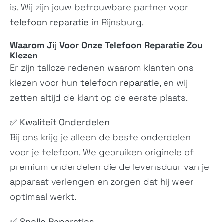
is. Wij zijn jouw betrouwbare partner voor
telefoon reparatie
in Rijnsburg.
Waarom Jij Voor Onze
Telefoon Reparatie
Zou
Kiezen
Er zijn talloze redenen waarom klanten ons
kiezen voor hun
telefoon reparatie
, en wij
Pixel 9 Pro XL
Pixel 8a
zetten altijd de klant op de eerste plaats.
GGX8B, GZC4K,...
GKV4X, G6GPR,...
✅
Kwaliteit Onderdelen
Bij ons krijg je alleen de beste onderdelen
voor je telefoon. We gebruiken originele of
premium onderdelen die de levensduur van je
apparaat verlengen en zorgen dat hij weer
optimaal werkt.
Pixel 8
Pixel 8 Pro
✅
Snelle Reparaties