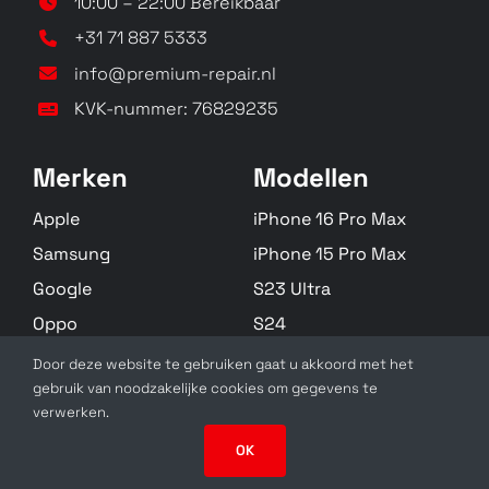
10:00 – 22:00 Bereikbaar
+31 71 887 5333
info@premium-repair.nl
KVK-nummer: 76829235
Merken
Modellen
Apple
iPhone 16 Pro Max
Samsung
iPhone 15 Pro Max
Google
S23 Ultra
Oppo
S24
Huawei
S22 Plus
Door deze website te gebruiken gaat u akkoord met het
gebruik van noodzakelijke cookies om gegevens te
Zebra
Alle Modellen
verwerken.
OK
SolidSlick Web Design 2025 ©