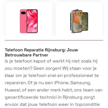
Pixel 9a
Pixel 9 Pro Fold
GXQ96, GTF7P,...
GGH2X, GC15S
Telefoon Reparatie Rijnsburg: Jouw
Betrouwbare Partner
Is je
telefoon
kapot of werkt hij niet zoals hij
zou moeten? Geen zorgen! Wij staan voor je
klaar om je
telefoon
snel en professioneel te
repareren. Of je nu een iPhone, Samsung,
Huawei, of een ander merk hebt, ons team van
gecertificeerde technici in Rijnsburg zorgt
Pixel 9
Pixel 9 Pro
G2YBB, GUR25,...
GR83Y, GEC77,...
ervoor dat jouw
telefoon
weer in topconditie