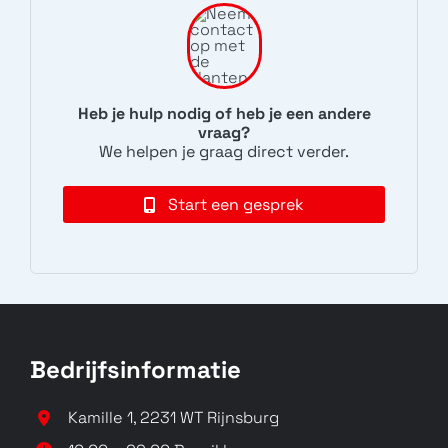
Pixel 2
Pixel
Heb je hulp nodig of heb je een andere
G011A
G-2PW4200
vraag?
We helpen je graag direct verder.
Start een gesprek
Pixel XL
G-2PW2100
Bedrijfsinformatie
Kamille 1, 2231 WT Rijnsburg