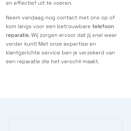
en effectief uit te voeren.
Neem vandaag nog
contact
met ons op of
Pixel 3a XL
Pixel 3
kom langs voor een betrouwbare
telefoon
G020C, G020G,...
G013A
reparatie
. Wij zorgen ervoor dat jij snel weer
verder kunt! Met onze expertise en
klantgerichte service ben je verzekerd van
een reparatie die het verschil maakt.
Pixel 3 XL
Pixel 2 XL
G013C
G011C