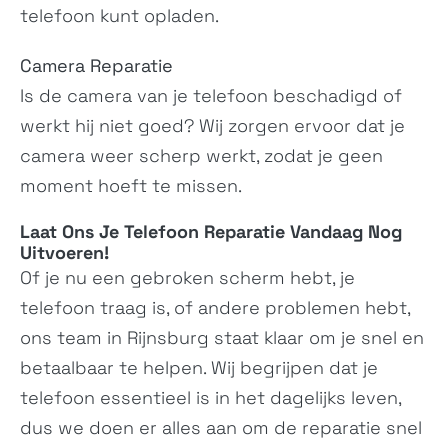
telefoon kunt opladen.
Pixel 4a
Pixel 4
Camera Reparatie
G025J, GA02099
G020M, G020I,...
Is de camera van je telefoon beschadigd of
werkt hij niet goed? Wij zorgen ervoor dat je
camera weer scherp werkt, zodat je geen
moment hoeft te missen.
Laat Ons Je
Telefoon Reparatie
Vandaag Nog
Uitvoeren!
Of je nu een gebroken scherm hebt, je
Pixel 4 XL
Pixel 3a
telefoon traag is, of andere problemen hebt,
G020P, G020,...
G020A, G020E,...
ons team in Rijnsburg staat klaar om je snel en
betaalbaar te helpen. Wij begrijpen dat je
telefoon essentieel is in het dagelijks leven,
dus we doen er alles aan om de reparatie snel