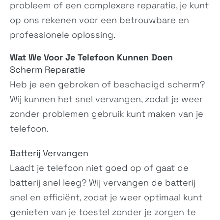
Pixel 7
Pixel 7 Pro
probleem of een complexere reparatie, je kunt
GVU6C, GQML3
GP4BC, GE2AE
op ons rekenen voor een betrouwbare en
professionele oplossing.
Wat We Voor Je
Telefoon
Kunnen Doen
Scherm Reparatie
Heb je een gebroken of beschadigd scherm?
Wij kunnen het snel vervangen, zodat je weer
zonder problemen gebruik kunt maken van je
Pixel 6a
Pixel 6
telefoon.
GX7AS, GB62Z,...
GB7N6, G9S9B16
Batterij Vervangen
Laadt je telefoon niet goed op of gaat de
batterij snel leeg? Wij vervangen de batterij
snel en efficiënt, zodat je weer optimaal kunt
genieten van je toestel zonder je zorgen te