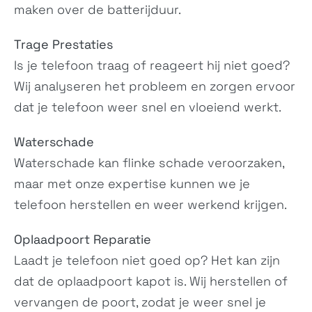
maken over de batterijduur.
G22
C22
N/A
N/A
Trage Prestaties
Is je telefoon traag of reageert hij niet goed?
Wij analyseren het probleem en zorgen ervoor
dat je telefoon weer snel en vloeiend werkt.
Waterschade
Waterschade kan flinke schade veroorzaken,
maar met onze expertise kunnen we je
C32
C02
N/A
N/A
telefoon herstellen en weer werkend krijgen.
Oplaadpoort Reparatie
Laadt je telefoon niet goed op? Het kan zijn
dat de oplaadpoort kapot is. Wij herstellen of
vervangen de poort, zodat je weer snel je