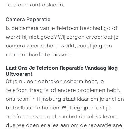
2780 Flip
telefoon kunt opladen.
N/A
C12
Camera Reparatie
N/A
Is de camera van je telefoon beschadigd of
werkt hij niet goed? Wij zorgen ervoor dat je
camera weer scherp werkt, zodat je geen
moment hoeft te missen.
Laat Ons Je
Telefoon Reparatie
Vandaag Nog
C31 (2022)
G60
Uitvoeren!
C31
G60
Of je nu een gebroken scherm hebt, je
telefoon traag is, of andere problemen hebt,
ons team in Rijnsburg staat klaar om je snel en
betaalbaar te helpen. Wij begrijpen dat je
telefoon essentieel is in het dagelijks leven,
dus we doen er alles aan om de reparatie snel