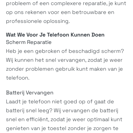
C300
XR21
probleem of een complexere reparatie, je kunt
N/A
N/A
op ons rekenen voor een betrouwbare en
professionele oplossing.
Wat We Voor Je
Telefoon
Kunnen Doen
Scherm Reparatie
Heb je een gebroken of beschadigd scherm?
Wij kunnen het snel vervangen, zodat je weer
zonder problemen gebruik kunt maken van je
C12 Plus
C12 Pro
telefoon.
N/A
N/A
Batterij Vervangen
Laadt je telefoon niet goed op of gaat de
batterij snel leeg? Wij vervangen de batterij
snel en efficiënt, zodat je weer optimaal kunt
genieten van je toestel zonder je zorgen te