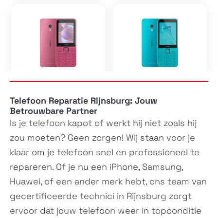
225 4G (2024)
235 4G (2024)
-
-
Telefoon Reparatie Rijnsburg: Jouw
Betrouwbare Partner
Is je
telefoon
kapot of werkt hij niet zoals hij
zou moeten? Geen zorgen! Wij staan voor je
klaar om je
telefoon
snel en professioneel te
repareren. Of je nu een iPhone, Samsung,
Huawei, of een ander merk hebt, ons team van
gecertificeerde technici in Rijnsburg zorgt
230 (2024)
6310 (2024)
-
-
ervoor dat jouw
telefoon
weer in topconditie