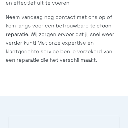
en effectief uit te voeren.
X30
110 (2022)
X30
TA-1434
Neem vandaag nog
contact
met ons op of
kom langs voor een betrouwbare
telefoon
reparatie
. Wij zorgen ervoor dat jij snel weer
verder kunt! Met onze expertise en
klantgerichte service ben je verzekerd van
een reparatie die het verschil maakt.
2660 Flip
5710 XpressAudio
N/A
5710