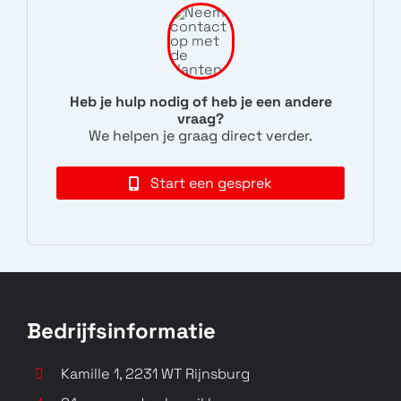
8210 4G
G11 Plus
8210
G11
Heb je hulp nodig of heb je een andere
vraag?
We helpen je graag direct verder.
Start een gesprek
105 (2022)
105+ (2022)
105
TA-1447, TA-1456
Bedrijfsinformatie
Kamille 1, 2231 WT Rijnsburg