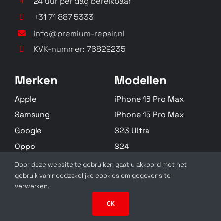
24 uur per dag bereikbaar
+31 71 887 5333
info@premium-repair.nl
2760 Flip
C2 2nd Edition
KVK-nummer: 76829235
2760
N/A
Merken
Modellen
Apple
iPhone 16 Pro Max
Samsung
iPhone 15 Pro Max
Google
S23 Ultra
Oppo
S24
C21
C21 Plus
Huawei
S22 Plus
Door deze website te gebruiken gaat u akkoord met het
C-21
C21
gebruik van noodzakelijke cookies om gegevens te
Zebra
Alle Modellen
verwerken.
OK
SolidSlick Web Design 2025 ©