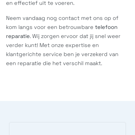
en effectief uit te voeren.
ROG Phone 3
ASUS_I003D, ZS661KS,...
Neem vandaag nog
contact
met ons op of
ROG Phone II
ZS660KL
kom langs voor een betrouwbare
telefoon
ASUS_I001D, I001DA,...
reparatie
. Wij zorgen ervoor dat jij snel weer
verder kunt! Met onze expertise en
klantgerichte service ben je verzekerd van
een reparatie die het verschil maakt.
Zenfone 6 ZS630KL
ZenFone Live (L2)
ASUS_I01WD, ZS630KL,...
N/A