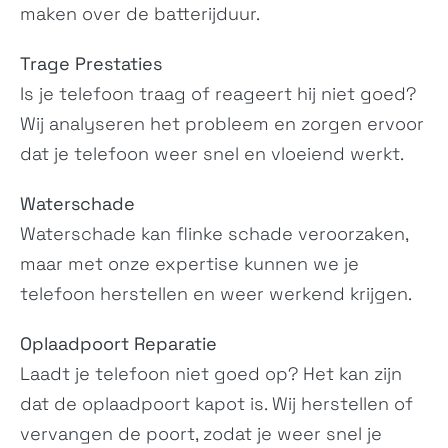
ZS672KS, I004D
maken over de batterijduur.
2A007EU,...
Trage Prestaties
Is je telefoon traag of reageert hij niet goed?
Wij analyseren het probleem en zorgen ervoor
dat je telefoon weer snel en vloeiend werkt.
Waterschade
ROG Phone 5 Ultimate
ROG Phone 5 Pro
Waterschade kan flinke schade veroorzaken,
ZS673KS, ZS673KS-
ZS673KS, ZS673KS-
1B063IN,...
1A079IN
maar met onze expertise kunnen we je
telefoon herstellen en weer werkend krijgen.
Oplaadpoort Reparatie
Laadt je telefoon niet goed op? Het kan zijn
dat de oplaadpoort kapot is. Wij herstellen of
vervangen de poort, zodat je weer snel je