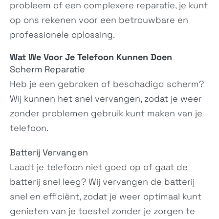
ROG Phone 6
ROG Phone 6 Pro
probleem of een complexere reparatie, je kunt
N/A
N/A
op ons rekenen voor een betrouwbare en
professionele oplossing.
Wat We Voor Je
Telefoon
Kunnen Doen
Scherm Reparatie
Heb je een gebroken of beschadigd scherm?
Wij kunnen het snel vervangen, zodat je weer
zonder problemen gebruik kunt maken van je
ROG Phone 5s Pro
ROG Phone 5s
telefoon.
ZS676KS
ZS676KS
Batterij Vervangen
Laadt je telefoon niet goed op of gaat de
batterij snel leeg? Wij vervangen de batterij
snel en efficiënt, zodat je weer optimaal kunt
Zenfone 8
genieten van je toestel zonder je zorgen te
Zenfone 8 Flip
ZS590KS, ZS590KS-