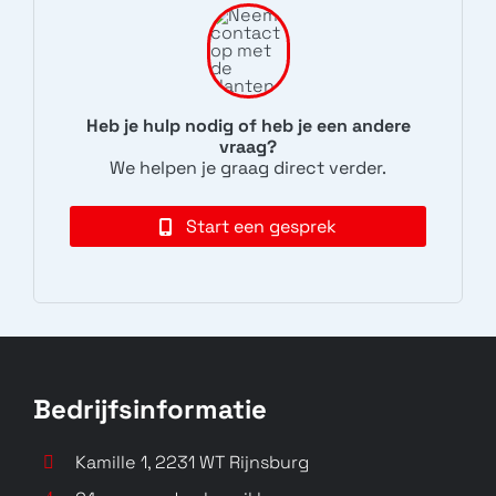
Zenfone Max Shot
Zenfone Max Plus
ZB634KL
(M2) ZB634KL
Heb je hulp nodig of heb je een andere
vraag?
A001D
N/A
We helpen je graag direct verder.
Start een gesprek
Zenfone Max Pro (M2)
Zenfone Max (M2)
ZB631KL
ZB633KL
Bedrijfsinformatie
X01BDA, Zenfone Max Pro
X01AD, X01BD
M2,...
Kamille 1, 2231 WT Rijnsburg