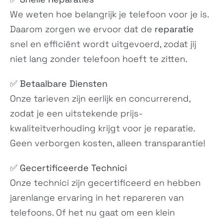
AI2203
N/A
We weten hoe belangrijk je telefoon voor je is.
Daarom zorgen we ervoor dat de
reparatie
snel en efficiënt wordt uitgevoerd, zodat jij
niet lang zonder telefoon hoeft te zitten.
✅
Betaalbare Diensten
Onze tarieven zijn eerlijk en concurrerend,
ROG Phone 6D
Zenfone 9
zodat je een uitstekende prijs-
Ultimate
AI2202-1A006EU
N/A
kwaliteitverhouding krijgt voor je reparatie.
Geen verborgen kosten, alleen transparantie!
✅
Gecertificeerde Technici
Onze technici zijn gecertificeerd en hebben
jarenlange ervaring in het repareren van
telefoons. Of het nu gaat om een klein