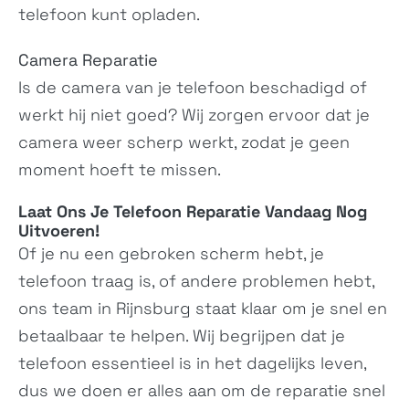
ROG Phone 5
Zenfone 7 Pro
telefoon kunt opladen.
ZS673KS, ZS673KS-
ZS671KS, ASUS_I002DD
1B048IN,...
Camera Reparatie
Is de camera van je telefoon beschadigd of
werkt hij niet goed? Wij zorgen ervoor dat je
camera weer scherp werkt, zodat je geen
moment hoeft te missen.
Laat Ons Je
Telefoon Reparatie
Vandaag Nog
Zenfone 7
ROG Phone 3 Strix
Uitvoeren!
ZS670KS, ASUS_I002D,...
ASUS_I003DD
Of je nu een gebroken scherm hebt, je
telefoon traag is, of andere problemen hebt,
ons team in Rijnsburg staat klaar om je snel en
betaalbaar te helpen. Wij begrijpen dat je
telefoon essentieel is in het dagelijks leven,
dus we doen er alles aan om de reparatie snel