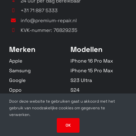
24 uur per dag bereikbaar
+31 71 887 5333
info@premium-repair.nl
KVK-nummer: 76829235
ZenFone Lite (L1)
Zenfone Max (M1)
ZA551KL
ZB556KL
N/A
N/A
Merken
Modellen
Apple
iPhone 16 Pro Max
Samsung
iPhone 15 Pro Max
Google
S23 Ultra
Oppo
S24
Huawei
S22 Plus
Door deze website te gebruiken gaat u akkoord met het
ZenFone Live (L1)
gebruik van noodzakelijke cookies om gegevens te
Zebra
Alle Modellen
ROG Phone ZS600KL
ZA550KL
verwerken.
Z01QD, ZS600KL
X00RD, ZA550KL
OK
SolidSlick Web Design 2025 ©