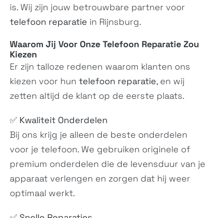
is. Wij zijn jouw betrouwbare partner voor
telefoon reparatie
in Rijnsburg.
Waarom Jij Voor Onze
Telefoon Reparatie
Zou
Kiezen
Er zijn talloze redenen waarom klanten ons
kiezen voor hun
telefoon reparatie
, en wij
ROG Phone 7
ROG Phone 6 Diablo
zetten altijd de klant op de eerste plaats.
Ultimate
Immortal Edition
N/A
N/A
✅
Kwaliteit Onderdelen
Bij ons krijg je alleen de beste onderdelen
voor je telefoon. We gebruiken originele of
premium onderdelen die de levensduur van je
apparaat verlengen en zorgen dat hij weer
optimaal werkt.
ROG Phone 6 Batman
ROG Phone 6D
Edition
✅
Snelle Reparaties