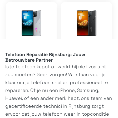
ROG Phone 8
ROG Phone 8 Pro
AI2401, AI2401_A
AI2401
Telefoon Reparatie Rijnsburg: Jouw
Betrouwbare Partner
Is je
telefoon
kapot of werkt hij niet zoals hij
zou moeten? Geen zorgen! Wij staan voor je
klaar om je
telefoon
snel en professioneel te
repareren. Of je nu een iPhone, Samsung,
Huawei, of een ander merk hebt, ons team van
gecertificeerde technici in Rijnsburg zorgt
Zenfone 10
ROG Phone 7
AI2302
N/A
ervoor dat jouw
telefoon
weer in topconditie