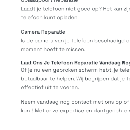
Xperia XZs
G8232, G8231,...
Laadt je telefoon niet goed op? Het kan zij
telefoon kunt opladen.
Camera Reparatie
Is de camera van je telefoon beschadigd of
moment hoeft te missen.
Laat Ons Je
Telefoon Reparatie
Vandaag Nog
Of je nu een gebroken scherm hebt, je tele
Xperia XA Ultra
F3212, F3216,...
betaalbaar te helpen. Wij begrijpen dat je t
effectief uit te voeren.
Neem vandaag nog
contact
met ons op of
kunt! Met onze expertise en klantgerichte 