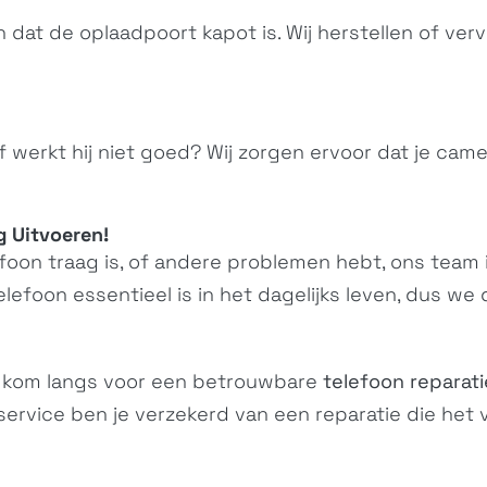
Xperia XA1
Xperia XA1 Ultra
G3116, G3121,...
G3226, G3221,...
n dat de oplaadpoort kapot is. Wij herstellen of ver
 werkt hij niet goed? Wij zorgen ervoor dat je cam
 Uitvoeren!
Xperia X
foon traag is, of andere problemen hebt, ons team in
Xperia E5
Performance
F3311, F3313,...
elefoon essentieel is in het dagelijks leven, dus we
SO-04H, F8131,...
 kom langs voor een betrouwbare
telefoon reparati
service ben je verzekerd van een reparatie die het 