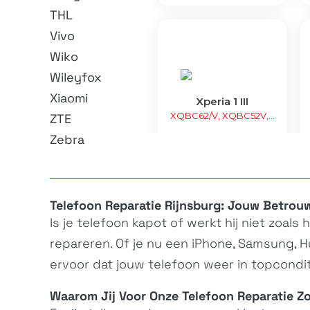
THL
Vivo
Wiko
Wileyfox
Xiaomi
Xperia 1 III
XQBC62/V, XQBC52V,...
ZTE
Zebra
Telefoon Reparatie Rijnsburg: Jouw Betrou
Is je
telefoon
kapot of werkt hij niet zoals 
repareren. Of je nu een iPhone, Samsung, H
ervoor dat jouw
telefoon
weer in topconditi
Xperia L4
XQ-AD52, XQ-AD51
Waarom Jij Voor Onze
Telefoon Reparatie
Zo