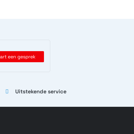
ria Z5 Compact
Xperia Z5 Dual
O-02H, E5823,...
E6633, E6683
art een gesprek
Uitstekende service