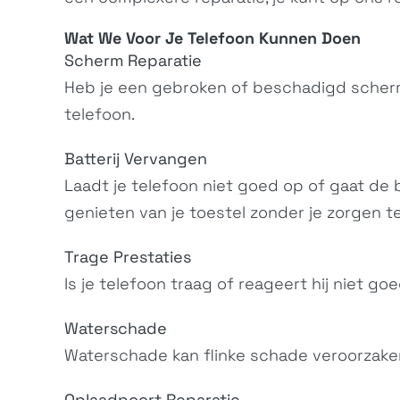
Wat We Voor Je
Telefoon
Kunnen Doen
Scherm Reparatie
Heb je een gebroken of beschadigd scherm
telefoon.
Batterij Vervangen
Laadt je telefoon niet goed op of gaat de ba
Xperia XZ1
G8341, G8342,...
genieten van je toestel zonder je zorgen t
Trage Prestaties
Is je telefoon traag of reageert hij niet g
Waterschade
Waterschade kan flinke schade veroorzaken
Oplaadpoort Reparatie