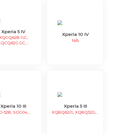
Xperia 5 IV
Xperia 10 IV
XQCQ62B-GC,
N/A
XQCQ62G.GC,...
Xperia 10 III
Xperia 5 III
O-52B, SOG04,...
XQBQ62/G, XQBQ52G,...