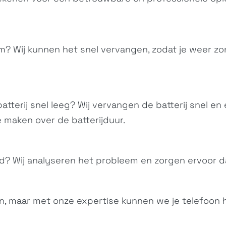
? Wij kunnen het snel vervangen, zodat je weer zo
tterij snel leeg? Wij vervangen de batterij snel en 
Xperia XZ1 Compact
Xperia XA1 Plus
G8441, D5503,...
G3416, G3412,...
e maken over de batterijduur.
oed? Wij analyseren het probleem en zorgen ervoor d
, maar met onze expertise kunnen we je telefoon h