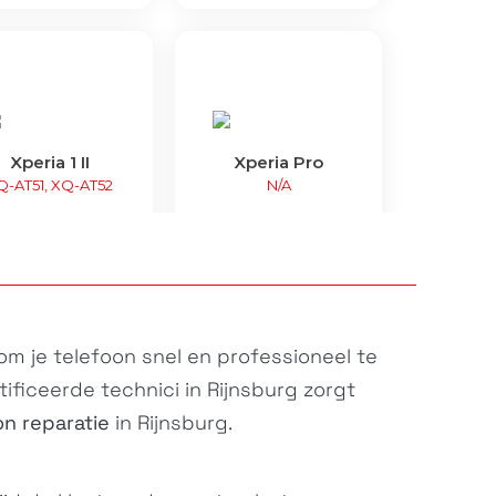
Xperia 1 II
Xperia Pro
Q-AT51, XQ-AT52
N/A
 om je
telefoon
snel en professioneel te
ificeerde technici in Rijnsburg zorgt
on reparatie
in Rijnsburg.
peria 10 Plus
Xperia 1
I3213, I4213,...
J8110, J8170,...