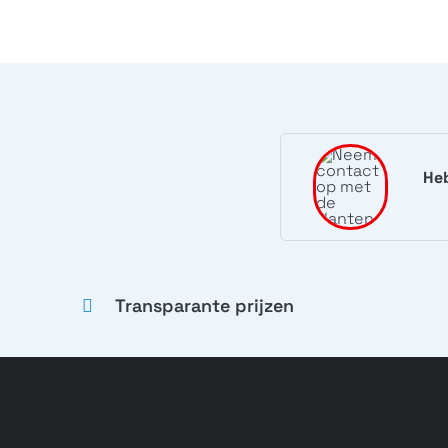
Xperia X
F5122, F5121
Heb
Xperia Z5 Premium
Dual
Transparante prijzen
E6833, E6883