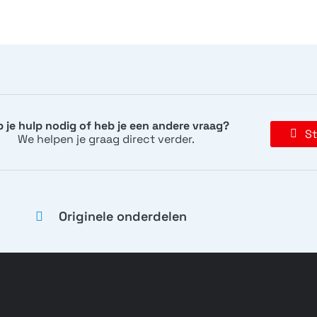
Xperia Z5
Xperia Z5 Premium
Xpe
E6653, SO-01H,...
E6853, SO-03H
S
 je hulp nodig of heb je een andere vraag?
St
We helpen je graag direct verder.
Originele onderdelen