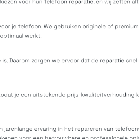
 kiezen voor hun
telefoon reparatie
, en wij zetten al
n voor je telefoon. We gebruiken originele of premiu
optimaal werkt.
Xperia XZ3
Xperia XA2 Plus
Xper
e is. Daarom zorgen we ervoor dat de
reparatie
snel 
H9436, H8416,...
H4413, H4493,...
 zodat je een uitstekende prijs-kwaliteitverhouding k
n jarenlange ervaring in het repareren van telefoon
Xperia L2
Xperia XA2
Xp
H4311, H3311,...
H4113, H3113,...
rekenen voor een betrouwbare en professionele opl