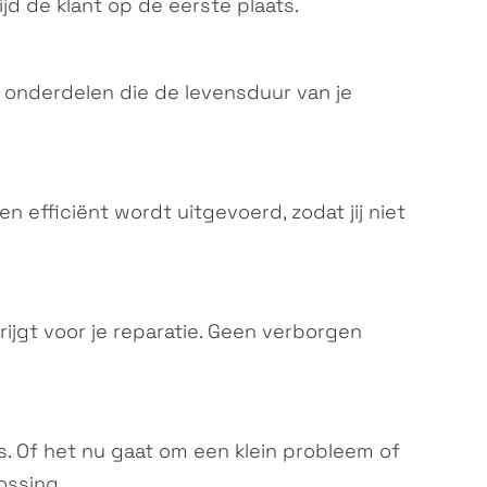
tijd de klant op de eerste plaats.
m onderdelen die de levensduur van je
ia XZ2 Premium
Xperia XZ2
en efficiënt wordt uitgevoerd, zodat jij niet
H8166, H8116,...
H8266, H8216,...
rijgt voor je reparatie. Geen verborgen
s. Of het nu gaat om een klein probleem of
eria XA2 Ultra
Xperia R1 (Plus)
H4213, H4233,...
G2299, G2199
ossing.