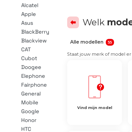
Alcatel
Apple
Welk
mode
Asus
BlackBerry
Blackview
Alle modellen
55
CAT
Staat jouw merk of model e
Cubot
Doogee
Elephone
Fairphone
General
Mobile
Vind mijn model
Google
Honor
HTC