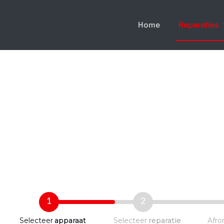
Home
Reparaties
1
2
Selecteer
apparaat
Selecteer
reparatie
Afro