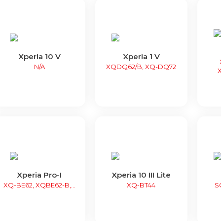
Xperia 10 V
Xperia 1 V
N/A
XQDQ62/B, XQ-DQ72
Xperia Pro-I
Xperia 10 III Lite
XQ-BE62, XQBE62-B,...
XQ-BT44
S