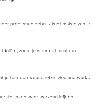
nder problemen gebruik kunt maken van je
efficiënt, zodat je weer optimaal kunt
Xperia L1
Xperia XZ Premium
G3312, G3311,...
G8142, G8141,...
at je telefoon weer snel en vloeiend werkt.
erstellen en weer werkend krijgen.