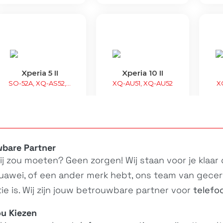
Xperia 5 II
Xperia 10 II
SO-52A, XQ-AS52,...
XQ-AU51, XQ-AU52
X
wbare Partner
hij zou moeten? Geen zorgen! Wij staan voor je klaar
uawei, of een ander merk hebt, ons team van gecert
e is. Wij zijn jouw betrouwbare partner voor
telefo
Xperia 5
Xperia 10
X
J8210, J8270,...
I3113, I4113,...
u Kiezen