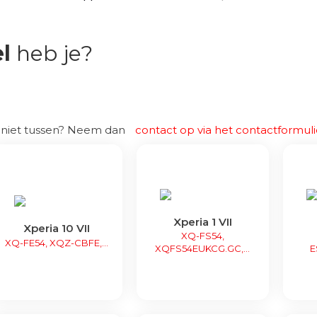
l
heb je?
r niet tussen? Neem dan
contact op via het contactformuli
Xperia 1 VII
Xperia 10 VII
XQ-FS54,
XQ-FE54, XQZ-CBFE,...
XQFS54EUKCG.GC,...
E