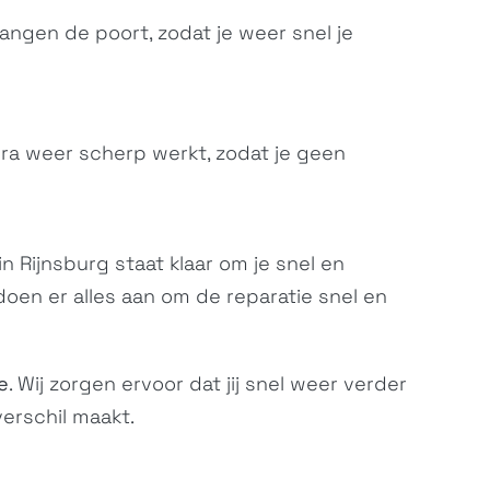
Xperia XZ
Xperia X Compact
F8331, F8332,...
SO-02J, F5321
vangen de poort, zodat je weer snel je
era weer scherp werkt, zodat je geen
 Rijnsburg staat klaar om je snel en
Xperia XA
Xperia XA Dual
F3111, F3113,...
F3111 F3113, F3115
 doen er alles aan om de reparatie snel en
e
. Wij zorgen ervoor dat jij snel weer verder
verschil maakt.