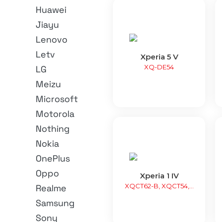
Huawei
Jiayu
Lenovo
Letv
Xperia 5 V
XQ-DE54
LG
Meizu
Microsoft
Motorola
Nothing
Nokia
OnePlus
Oppo
Xperia 1 IV
XQCT62-B, XQCT54,...
Realme
Samsung
Sony