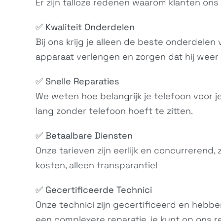
Er zijn talloze redenen waarom klanten ons
✅
Kwaliteit Onderdelen
Bij ons krijg je alleen de beste onderdele
apparaat verlengen en zorgen dat hij weer 
✅
Snelle Reparaties
Xperia L3
We weten hoe belangrijk je telefoon voor j
I3312, I4312,...
lang zonder telefoon hoeft te zitten.
✅
Betaalbare Diensten
Onze tarieven zijn eerlijk en concurrerend,
kosten, alleen transparantie!
✅
Gecertificeerde Technici
Onze technici zijn gecertificeerd en hebbe
Xperia XZ2 Compact
H8324, H8314,...
een complexere reparatie, je kunt op ons 