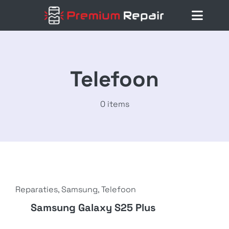
Ga
naar
Toggl
inhoud
Navig
Home
Reparaties
Telefoon
Diensten
0 items
Klantenservice
Blog
Reparaties
,
Samsung
,
Telefoon
Samsung Galaxy S25 Plus