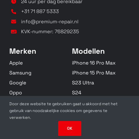
24 uur per dag bereikbaar
+31 71 887 5333
info@premium-repair.nl
KVK-nummer: 76829235
Merken
Modellen
Apple
iPhone 16 Pro Max
Samsung
iPhone 15 Pro Max
Google
S23 Ultra
Oppo
S24
Huawei
S22 Plus
Door deze website te gebruiken gaat u akkoord met het
gebruik van noodzakelijke cookies om gegevens te
Zebra
Alle Modellen
verwerken.
OK
SolidSlick Web Design 2025 ©