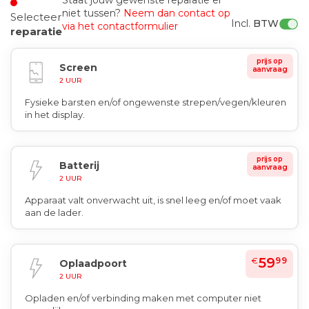
Staat jouw gewenste reparatie er
niet tussen?
Neem dan contact op
Selecteer
Incl. 
BTW
via het contactformulier
reparatie
prijs op
Screen
aanvraag
2 UUR
Fysieke barsten en/of ongewenste strepen/vegen/kleuren
in het display.
prijs op
Batterij
aanvraag
2 UUR
Apparaat valt onverwacht uit, is snel leeg en/of moet vaak
aan de lader.
59
€
99
Oplaadpoort
2 UUR
Opladen en/of verbinding maken met computer niet