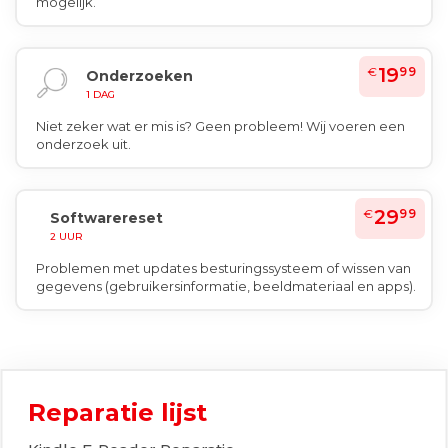
mogelijk.
19
€
99
Onderzoeken
1 DAG
Niet zeker wat er mis is? Geen probleem! Wij voeren een
onderzoek uit.
29
€
99
Softwarereset
2 UUR
Problemen met updates besturingssysteem of wissen van
gegevens (gebruikersinformatie, beeldmateriaal en apps).
Reparatie lijst