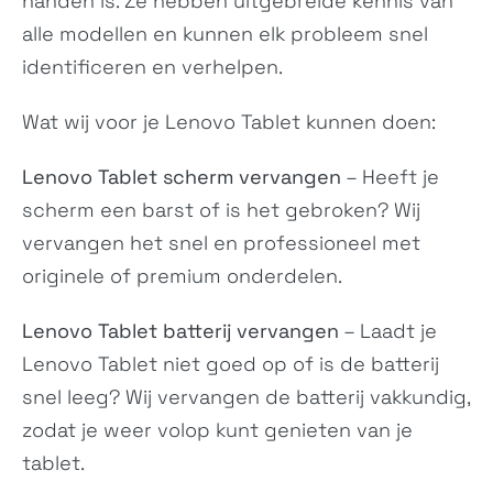
handen is. Ze hebben uitgebreide kennis van
Tab P12
Legion Y700 (2023)
alle modellen en kunnen elk probleem snel
N/A
N/A
identificeren en verhelpen.
Wat wij voor je Lenovo Tablet kunnen doen:
Lenovo Tablet scherm vervangen
– Heeft je
scherm een barst of is het gebroken? Wij
vervangen het snel en professioneel met
originele of premium onderdelen.
Tab M8 (4th Gen)
Tab Extreme
N/A
N/A
Lenovo Tablet batterij vervangen
– Laadt je
Lenovo Tablet niet goed op of is de batterij
snel leeg? Wij vervangen de batterij vakkundig,
zodat je weer volop kunt genieten van je
tablet.