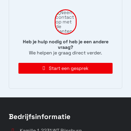
Yoga Tab 11
Pad
N/A
ZA7R0232CN
Heb je hulp nodig of heb je een andere
vraag?
We helpen je graag direct verder.
Start een gesprek
Pad Plus
ZA900000CN
Pad Pro
ZA910001CN
Bedrijfsinformatie
Kamille 1, 2231 WT Rijnsburg