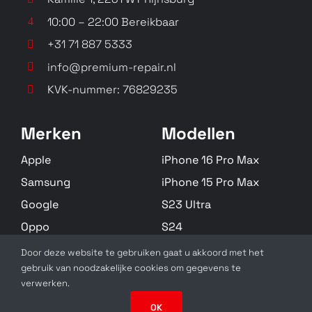
10:00 – 22:00 Bereikbaar
+31 71 887 5333
info@premium-repair.nl
KVK-nummer: 76829235
Yoga Tab 13
Tab K10
ZA8E0018CN
TB-X6C6F, TB-X6C6X
Merken
Modellen
Apple
iPhone 16 Pro Max
Samsung
iPhone 15 Pro Max
Google
S23 Ultra
Oppo
S24
Huawei
S22 Plus
Door deze website te gebruiken gaat u akkoord met het
Tab P11
Tab M10 HD Gen 2
gebruik van noodzakelijke cookies om gegevens te
Zebra
Alle Modellen
N/A
N/A
verwerken.
OK