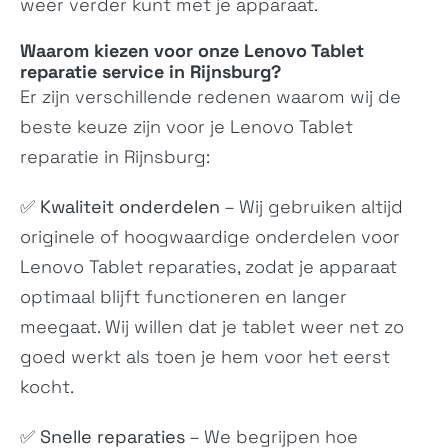
weer verder kunt met je apparaat.
Waarom kiezen voor onze Lenovo Tablet
reparatie service in Rijnsburg?
Er zijn verschillende redenen waarom wij de
beste keuze zijn voor je
Lenovo Tablet
reparatie in Rijnsburg:
Yoga Tab Plus
Legion Y700 (2025)
✅
Kwaliteit onderdelen
– Wij gebruiken altijd
ZAEG0096US
N/A
originele of hoogwaardige onderdelen voor
Lenovo Tablet reparaties, zodat je apparaat
optimaal blijft functioneren en langer
meegaat. Wij willen dat je tablet weer net zo
goed werkt als toen je hem voor het eerst
kocht.
✅
Snelle reparaties
– We begrijpen hoe
Legion Tab
Tab K11 Plus