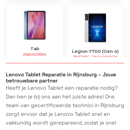
Tab
Legion Y700 (Gen 4)
ZAEH0019IN,
TB322FC, ZAG40002CN
ZAEH0180IN,...
Lenovo Tablet Reparatie in Rijnsburg – Jouw
betrouwbare partner
Heeft je
Lenovo Tablet
een reparatie nodig?
Dan ben je bij ons aan het juiste adres! Ons
team van gecertificeerde technici in Rijnsburg
zorgt ervoor dat je
Lenovo Tablet
snel en
Idea Tab Pro
Tab One
vakkundig wordt gerepareerd, zodat je snel
ZAE40142GR
TB305FU