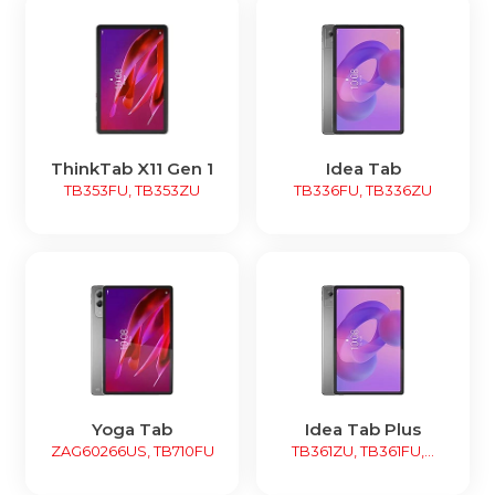
ThinkTab X11 Gen 1
Idea Tab
TB353FU, TB353ZU
TB336FU, TB336ZU
Yoga Tab
Idea Tab Plus
ZAG60266US, TB710FU
TB361ZU, TB361FU,...