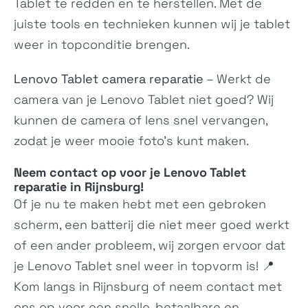
Tablet te redden en te herstellen. Met de
Tab M10 Plus (3rd
Pad Pro 2022
Gen)
juiste tools en technieken kunnen wij je tablet
N/A
N/A
weer in topconditie brengen.
Lenovo Tablet camera reparatie
– Werkt de
camera van je Lenovo Tablet niet goed? Wij
kunnen de camera of lens snel vervangen,
zodat je weer mooie foto’s kunt maken.
Neem contact op voor je Lenovo Tablet
Legion Y700
Tab P11 5G
reparatie in Rijnsburg!
N/A
N/A
Of je nu te maken hebt met een gebroken
scherm, een batterij die niet meer goed werkt
of een ander probleem, wij zorgen ervoor dat
je Lenovo Tablet snel weer in topvorm is! 📍
Kom langs in Rijnsburg of neem
contact
met
ons op voor een snelle, betaalbare en