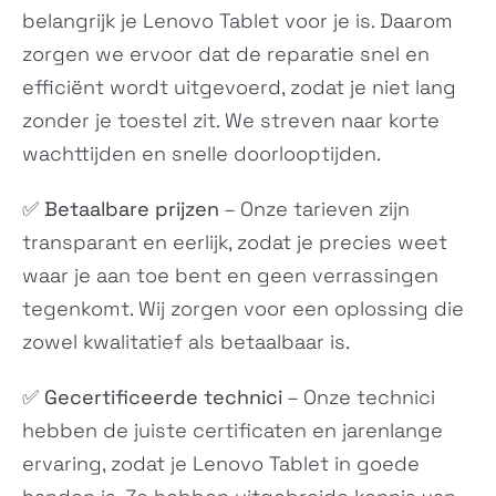
ZACW0029IN
TB352FU
belangrijk je Lenovo Tablet voor je is. Daarom
zorgen we ervoor dat de reparatie snel en
efficiënt wordt uitgevoerd, zodat je niet lang
zonder je toestel zit. We streven naar korte
wachttijden en snelle doorlooptijden.
✅
Betaalbare prijzen
– Onze tarieven zijn
transparant en eerlijk, zodat je precies weet
Tab Plus
Tab M11
-
N/A
waar je aan toe bent en geen verrassingen
tegenkomt. Wij zorgen voor een oplossing die
zowel kwalitatief als betaalbaar is.
✅
Gecertificeerde technici
– Onze technici
hebben de juiste certificaten en jarenlange
ervaring, zodat je Lenovo Tablet in goede