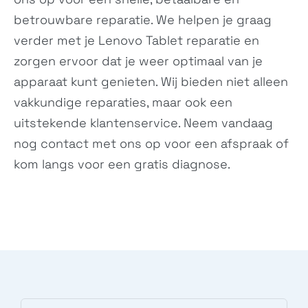
betrouwbare reparatie. We helpen je graag
Tab P12 Pro
Tab M7 (3rd Gen)
verder met je Lenovo Tablet reparatie en
N/A
ZA8C0027US
zorgen ervoor dat je weer optimaal van je
apparaat kunt genieten. Wij bieden niet alleen
vakkundige reparaties, maar ook een
uitstekende klantenservice. Neem vandaag
nog contact met ons op voor een afspraak of
kom langs voor een gratis diagnose.
Tab M8 (3rd Gen)
Tab P11 Plus
N/A
ZA940124SE