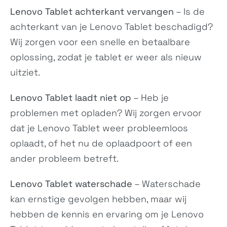
Lenovo Tablet achterkant vervangen
– Is de
Tab P11 Pro Gen 2
Tab M9
ZAB50194GB,
achterkant van je Lenovo Tablet beschadigd?
N/A
ZAB50043SE
Wij zorgen voor een snelle en betaalbare
oplossing, zodat je tablet er weer als nieuw
uitziet.
Lenovo Tablet laadt niet op
– Heb je
problemen met opladen? Wij zorgen ervoor
dat je Lenovo Tablet weer probleemloos
Tab P11 Gen 2
Tab M10 Gen 3
oplaadt, of het nu de oplaadpoort of een
N/A
N/A
ander probleem betreft.
Lenovo Tablet waterschade
– Waterschade
kan ernstige gevolgen hebben, maar wij
hebben de kennis en ervaring om je Lenovo