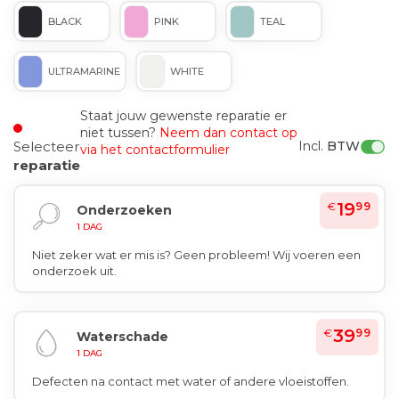
BLACK
PINK
TEAL
ULTRAMARINE
WHITE
Staat jouw gewenste reparatie er
niet tussen?
Neem dan contact op
Incl. 
BTW
Selecteer
via het contactformulier
reparatie
19
€
99
Onderzoeken
1 DAG
Niet zeker wat er mis is? Geen probleem! Wij voeren een
onderzoek uit.
39
€
99
Waterschade
1 DAG
Defecten na contact met water of andere vloeistoffen.