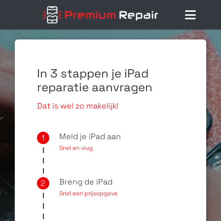
Ga
naar
Toggl
inhoud
Navig
Home
Reparaties
In 3 stappen je iPad
reparatie aanvragen
Diensten
Dat is wel zo makelijk!
Klantenservice
Meld je iPad aan
1
Snel en vlug
Blog
Breng de iPad
2
Snel een prijsopgave