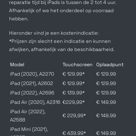
reparatie tijd bij iPads is tussen de 2 tot 4 uur.
Afhankelijk of we het onderdeel op voorraad
hebben.
Hieronder vind je een kostenindicatie:
*Prijzen zijn slecht een indicatie en kunnen
afwijken, afhankelijk van de beschikbaarheid.
Model
Touchscreen
Oplaadpunt
iPad (2020), A2270
€ 129.99*
€ 129.99
iPad (2021), A2602
€ 129.99*
€ 129.99
iPad (2022), A2696
€ 139.99*
€ 129.99
iPad Air (2020), A2316
€229,99*
€ 149.99
iPad Air (2022),
€ 229,99*
€ 149.99
A2588
iPad Mini (2021),
€ 439.99*
€ 149.99