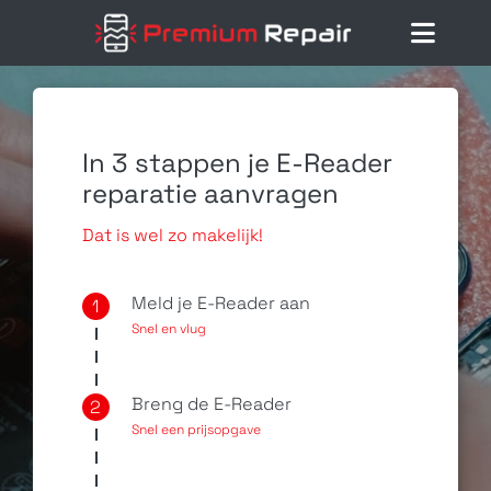
Ga
naar
Toggl
inhoud
Navig
Home
Reparaties
In 3 stappen je E-Reader
reparatie aanvragen
Diensten
Dat is wel zo makelijk!
Klantenservice
Meld je E-Reader aan
1
Snel en vlug
Blog
Breng de E-Reader
2
Snel een prijsopgave