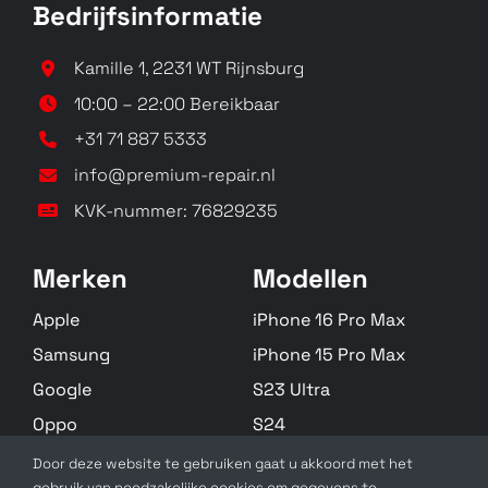
Bedrijfsinformatie
Kamille 1, 2231 WT Rijnsburg
10:00 – 22:00 Bereikbaar
+31 71 887 5333
info@premium-repair.nl
KVK-nummer: 76829235
Merken
Modellen
Apple
iPhone 16 Pro Max
Samsung
iPhone 15 Pro Max
Google
S23 Ultra
Oppo
S24
Huawei
S22 Plus
Door deze website te gebruiken gaat u akkoord met het
gebruik van noodzakelijke cookies om gegevens te