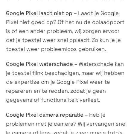
17 Ultra (China)
17 Ultra
Google Pixel laadt niet op
– Laadt je Google
25128PNA1C
25128PNA1C
Pixel niet goed op? Of het nu de oplaadpoort
is of een ander probleem, wij zorgen ervoor
dat je toestel weer snel oplaadt. Zo kun je je
toestel weer probleemloos gebruiken.
Google Pixel waterschade
– Waterschade kan
je toestel flink beschadigen, maar wij hebben
de expertise om je Google Pixel weer te
Redmi Note 15 4G
Redmi Note 15 Pro 4G
2510DRA23E, 2510DRA23G
25100RA69G
repareren en te redden, zodat je geen
gegevens of functionaliteit verliest.
Google Pixel camera reparatie
– Heb je
problemen met je camera? Wij vervangen snel
je camera of lens, zodat je weer mooie foto’s