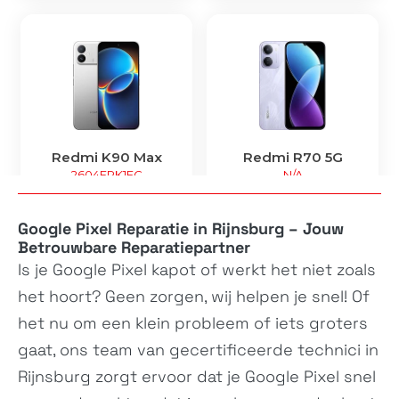
Redmi K90 Max
Redmi R70 5G
2604FRK1EC
N/A
Google Pixel Reparatie in Rijnsburg – Jouw
Betrouwbare Reparatiepartner
Is je
Google Pixel
kapot of werkt het niet zoals
het hoort? Geen zorgen, wij helpen je snel! Of
het nu om een klein probleem of iets groters
gaat, ons team van gecertificeerde technici in
Redmi R70m 5G
Redmi A7 Pro 5G
Rijnsburg zorgt ervoor dat je
Google Pixel
snel
N/A
25128RN17A, 25128RN17L,...