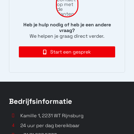
Heb je hulp nodig of heb je een andere
vraag?
17
17 Pro
We helpen je graag direct verder.
2512BPNDAG
25098PN5AC
Start een gesprek
Bedrijfsinformatie
17 Pro Max
15T
2509FPN0BC
25069PTEBG
Kamille 1, 2231 WT Rijnsburg
24 uur per dag bereikbaar