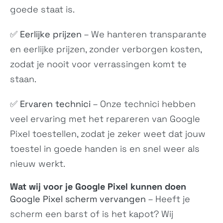
2511FPC34G
2602BPC18G
goede staat is.
✅
Eerlijke prijzen
– We hanteren transparante
en eerlijke prijzen, zonder verborgen kosten,
zodat je nooit voor verrassingen komt te
staan.
✅
Ervaren technici
– Onze technici hebben
Poco C85x
Redmi A7 Pro 4G
veel ervaring met het repareren van Google
N/A
25128RN17Y, 25128RN17A,...
Pixel toestellen, zodat je zeker weet dat jouw
toestel in goede handen is en snel weer als
nieuw werkt.
Wat wij voor je Google Pixel kunnen doen
Google Pixel scherm vervangen
– Heeft je
scherm een barst of is het kapot? Wij