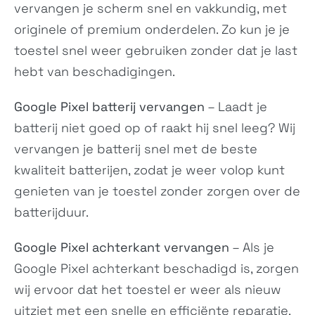
vervangen je scherm snel en vakkundig, met
Redmi Turbo 5
Redmi Turbo 5 Max
2511FRT34C
2602BRT18C
originele of premium onderdelen. Zo kun je je
toestel snel weer gebruiken zonder dat je last
hebt van beschadigingen.
Google Pixel batterij vervangen
– Laadt je
batterij niet goed op of raakt hij snel leeg? Wij
vervangen je batterij snel met de beste
kwaliteit batterijen, zodat je weer volop kunt
Poco M8
Poco M8 Pro
genieten van je toestel zonder zorgen over de
25118PC98G
2510EPC8BG
batterijduur.
Google Pixel achterkant vervangen
– Als je
Google Pixel achterkant beschadigd is, zorgen
wij ervoor dat het toestel er weer als nieuw
uitziet met een snelle en efficiënte reparatie.