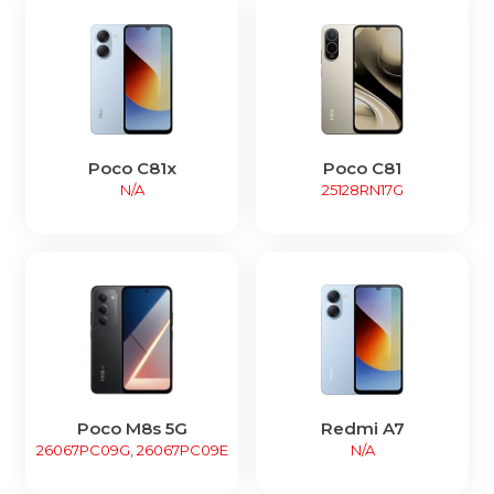
Poco C81x
Poco C81
N/A
25128RN17G
Poco M8s 5G
Redmi A7
26067PC09G, 26067PC09E
N/A