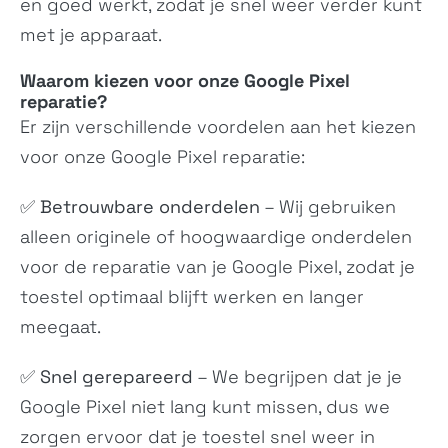
en goed werkt, zodat je snel weer verder kunt
met je apparaat.
Waarom kiezen voor onze Google Pixel
reparatie?
Er zijn verschillende voordelen aan het kiezen
voor onze
Google Pixel
reparatie:
Redmi Note 15 Special
Redmi 15a
✅
Betrouwbare onderdelen
– Wij gebruiken
MZB0NT2IN, MZB0NT3IN,...
MZB0NQ0IN
alleen originele of hoogwaardige onderdelen
voor de reparatie van je Google Pixel, zodat je
toestel optimaal blijft werken en langer
meegaat.
✅
Snel gerepareerd
– We begrijpen dat je je
Google Pixel niet lang kunt missen, dus we
zorgen ervoor dat je toestel snel weer in
Poco X8 Pro
Poco X8 Pro Max