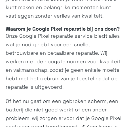
kunt maken en belangrijke momenten kunt
Redmi Note 15
Redmi Note 15 Pro
vastleggen zonder verlies van kwaliteit.
25096RA9BG,
25060RABDG,
25098RA98G
25080RABDG
Waarom je Google Pixel reparatie bij ons doen?
Onze Google Pixel reparatie service biedt alles
wat je nodig hebt voor een snelle,
betrouwbare en betaalbare reparatie. Wij
werken met de hoogste normen voor kwaliteit
en vakmanschap, zodat je geen enkele moeite
hebt met het gebruik van je toestel nadat de
Redmi Note 15 Pro+
Poco C85
reparatie is uitgevoerd.
2510ERA8BG
25078PC3EG
Of het nu gaat om een gebroken scherm, een
batterij die niet goed werkt of een ander
probleem, wij zorgen ervoor dat je Google Pixel
snel weer goed functioneert! 📍 Kom langs in