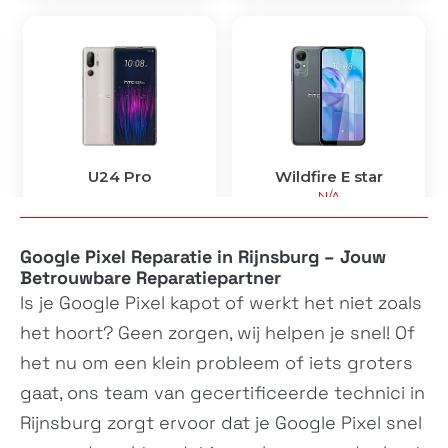
U24 Pro
Wildfire E star
-
N/A
Google Pixel Reparatie in Rijnsburg – Jouw
Betrouwbare Reparatiepartner
Is je
Google Pixel
kapot of werkt het niet zoals
het hoort? Geen zorgen, wij helpen je snel! Of
het nu om een klein probleem of iets groters
gaat, ons team van gecertificeerde technici in
U23
U23 Pro
Rijnsburg zorgt ervoor dat je
Google Pixel
snel
N/A
2QC9200, 2QC9100,...