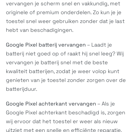
vervangen je scherm snel en vakkundig, met
Desire 21 Pro 5G
Desire 20+
N/A
N/A
originele of premium onderdelen. Zo kun je je
toestel snel weer gebruiken zonder dat je last
hebt van beschadigingen.
Google Pixel batterij vervangen
– Laadt je
batterij niet goed op of raakt hij snel leeg? Wij
vervangen je batterij snel met de beste
kwaliteit batterijen, zodat je weer volop kunt
Wildfire E1 lite
Wildfire E2
genieten van je toestel zonder zorgen over de
N/A
N/A
batterijduur.
Google Pixel achterkant vervangen
– Als je
Google Pixel achterkant beschadigd is, zorgen
wij ervoor dat het toestel er weer als nieuw
uitziet met een snelle en efficiënte reparatie.