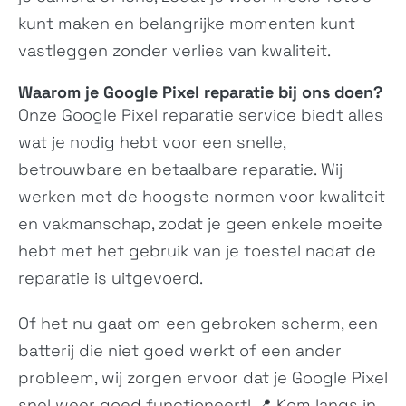
kunt maken en belangrijke momenten kunt
vastleggen zonder verlies van kwaliteit.
Wildfire E1 plus
Desire 19s
N/A
N/A
Waarom je Google Pixel reparatie bij ons doen?
Onze Google Pixel reparatie service biedt alles
wat je nodig hebt voor een snelle,
betrouwbare en betaalbare reparatie. Wij
werken met de hoogste normen voor kwaliteit
en vakmanschap, zodat je geen enkele moeite
hebt met het gebruik van je toestel nadat de
Exodus 1s
Wildfire E
reparatie is uitgevoerd.
N/A
N/A
Of het nu gaat om een gebroken scherm, een
batterij die niet goed werkt of een ander
probleem, wij zorgen ervoor dat je Google Pixel
snel weer goed functioneert! 📍 Kom langs in