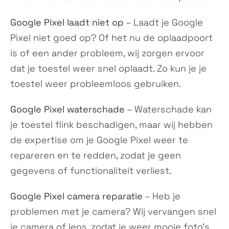
Desire 20 Pro
U20 5G
Google Pixel laadt niet op
– Laadt je Google
N/A
N/A
Pixel niet goed op? Of het nu de oplaadpoort
is of een ander probleem, wij zorgen ervoor
dat je toestel weer snel oplaadt. Zo kun je je
toestel weer probleemloos gebruiken.
Google Pixel waterschade
– Waterschade kan
je toestel flink beschadigen, maar wij hebben
de expertise om je Google Pixel weer te
Wildfire R70
Wildfire E1
N/A
N/A
repareren en te redden, zodat je geen
gegevens of functionaliteit verliest.
Google Pixel camera reparatie
– Heb je
problemen met je camera? Wij vervangen snel
je camera of lens, zodat je weer mooie foto’s