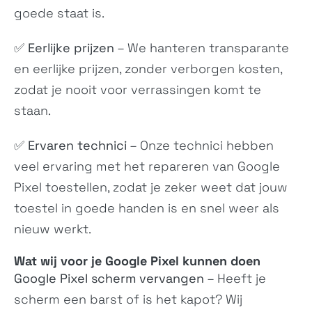
N/A
N/A
goede staat is.
✅
Eerlijke prijzen
– We hanteren transparante
en eerlijke prijzen, zonder verborgen kosten,
zodat je nooit voor verrassingen komt te
staan.
✅
Ervaren technici
– Onze technici hebben
Wildfire E2 Plus
Wildfire E3
veel ervaring met het repareren van Google
N/A
N/A
Pixel toestellen, zodat je zeker weet dat jouw
toestel in goede handen is en snel weer als
nieuw werkt.
Wat wij voor je Google Pixel kunnen doen
Google Pixel scherm vervangen
– Heeft je
scherm een barst of is het kapot? Wij