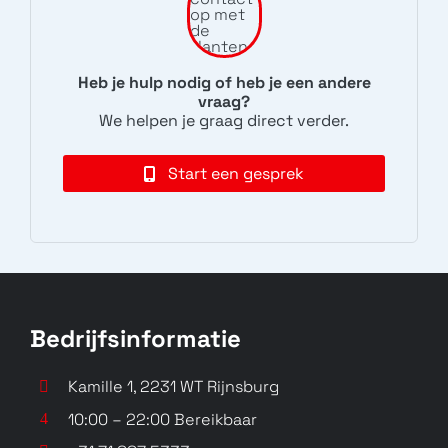
Heb je hulp nodig of heb je een andere
vraag?
Exodus 1
U12 life
We helpen je graag direct verder.
N/A
2Q6E1
Start een gesprek
Bedrijfsinformatie
U12+
Desire 12+
2Q55100
Desire 12
Kamille 1, 2231 WT Rijnsburg
10:00 – 22:00 Bereikbaar