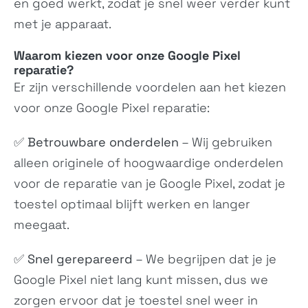
en goed werkt, zodat je snel weer verder kunt
met je apparaat.
Waarom kiezen voor onze Google Pixel
reparatie?
Er zijn verschillende voordelen aan het kiezen
voor onze
Google Pixel
reparatie:
Wildfire E2 Play
Wildfire E3 lite
✅
Betrouwbare onderdelen
– Wij gebruiken
N/A
N/A
alleen originele of hoogwaardige onderdelen
voor de reparatie van je Google Pixel, zodat je
toestel optimaal blijft werken en langer
meegaat.
✅
Snel gerepareerd
– We begrijpen dat je je
Google Pixel niet lang kunt missen, dus we
zorgen ervoor dat je toestel snel weer in
Wildfire E plus
Desire 22 Pro