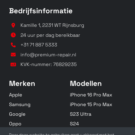
Bedrijfsinformatie
Kamille 1, 2231 WT Rijnsburg
24 uur per dag bereikbaar
+31 71 887 5333
info@premium-repair.nl
KVK-nummer: 76829235
Merken
Modellen
Apple
iPhone 16 Pro Max
Samsung
iPhone 15 Pro Max
Google
S23 Ultra
Oppo
S24
Huawei
S22 Plus
Door deze website te gebruiken gaat u akkoord met het