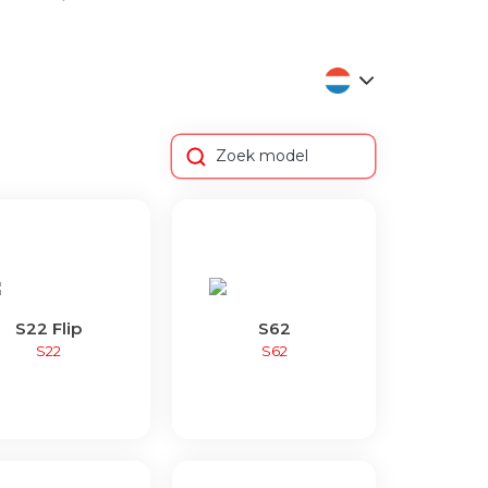
S22 Flip
S62
S22
S62