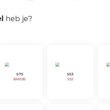
l
heb je?
S75
S53
BM1S1B
S53