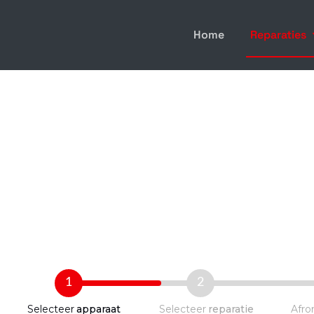
Home
Reparaties
tie
1
2
Selecteer
apparaat
Selecteer
reparatie
Afro