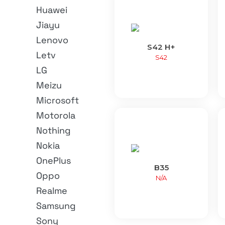
Huawei
Jiayu
Lenovo
S42 H+
Letv
S42
LG
Meizu
Microsoft
Motorola
Nothing
Nokia
OnePlus
B35
Oppo
N/A
Realme
Samsung
Sony