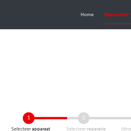
Home
Reparaties
1
2
Selecteer
apparaat
Selecteer
reparatie
Afro