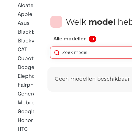
Alcatel
Apple
Welk
model
heb
Asus
BlackBerry
Alle modellen
0
Blackview
CAT
Cubot
Doogee
Elephone
Geen modellen beschikbaar
Fairphone
General
Mobile
Google
Honor
HTC