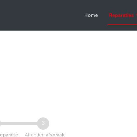
Home
Reparaties
aratie
3
reparatie
Afronden
afspraak