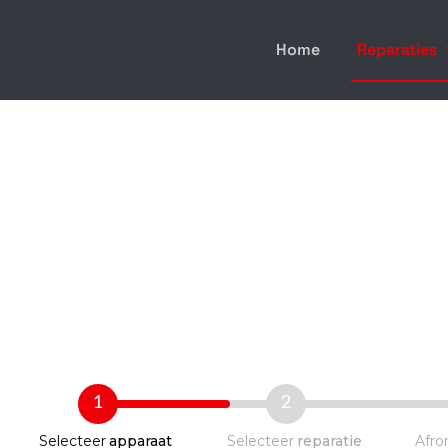
Home
Reparaties
1
2
Selecteer
apparaat
Selecteer
reparatie
Afro