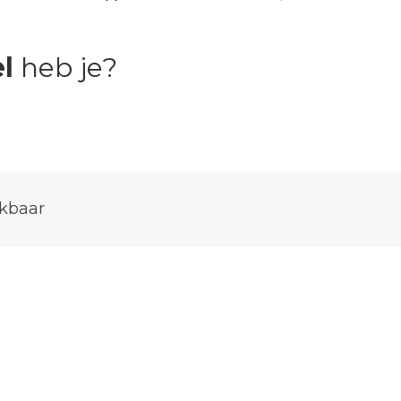
l
heb je?
kbaar