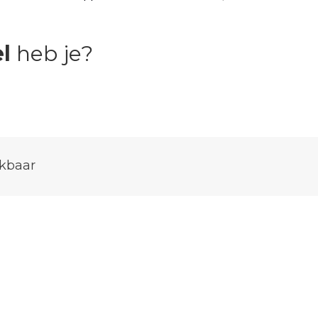
l
heb je?
kbaar