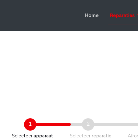
Home
Reparaties
1
2
Selecteer
apparaat
Selecteer
reparatie
Afro