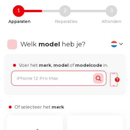
Ga
1
2
3
naar
inhoud
Apparaten
Reparaties
Afronden
Welk
model
heb je?
Voer het
merk
,
model
of
modelcode
in.
Laden van modellen..
Of selecteer het
merk